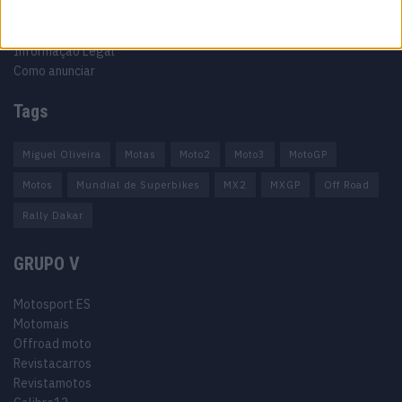
Política de privacidade
Termos e condições
Informação Legal
Como anunciar
Tags
Miguel Oliveira
Motas
Moto2
Moto3
MotoGP
Motos
Mundial de Superbikes
MX2
MXGP
Off Road
Rally Dakar
GRUPO V
Motosport ES
Motomais
Offroad moto
Revistacarros
Revistamotos