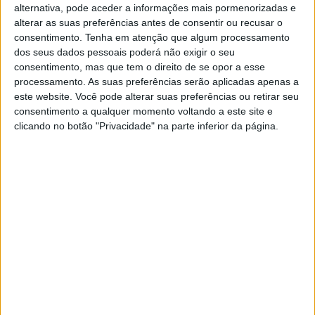
alternativa, pode aceder a informações mais pormenorizadas e
alterar as suas preferências antes de consentir ou recusar o
consentimento.
Tenha em atenção que algum processamento
dos seus dados pessoais poderá não exigir o seu
🔊 Ouvir artigo
consentimento, mas que tem o direito de se opor a esse
processamento. As suas preferências serão aplicadas apenas a
Devido às lesões de Jason Anderson e Max Nagl,
este website. Você pode alterar suas preferências ou retirar seu
contraídas durante o Motocross das Nações, a
consentimento a qualquer momento voltando a este site e
Husqvarna foi forçada a alterar a constituição da sua
clicando no botão "Privacidade" na parte inferior da página.
equipa para a primeira edição da SMX Riders Cup, que se
vai realizar no próximo dia 8 de outubro na Veltins Arena
em Gelsenkirchen (Alemanha).
Desta forma Christophe Charlier e Thomas Covington
foram chamados à formação sueca, onde terão a
companhia de Zach Osborne, que será o capitão de
equipa. Quanto a Jason Anderson após a sua queda no
MX das Nações teve de ser sujeito a uma cirurgia para
estabilizar a fratura no pé direito, enquanto Nagl