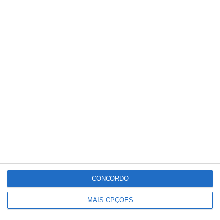
MotoGP: Ducati domina segundo dia de
testes das futuras 850cc
POR
MIGUEL FRAGOSO
7 AGOSTO, 2026
CONCORDO
MAIS OPÇÕES
MotoGP: Tensão entre KTM e Viñales? Steiner admite
‘fricção’ entre as partes