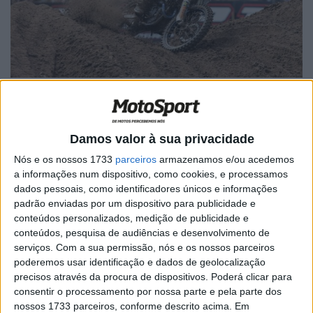
Damos valor à sua privacidade
Artigos relacionados
Nós e os nossos 1733
parceiros
armazenamos e/ou acedemos
a informações num dispositivo, como cookies, e processamos
dados pessoais, como identificadores únicos e informações
MotoGP: Ducati domina segundo dia de
padrão enviadas por um dispositivo para publicidade e
testes das futuras 850cc
conteúdos personalizados, medição de publicidade e
7 AGOSTO, 2026
conteúdos, pesquisa de audiências e desenvolvimento de
serviços.
Com a sua permissão, nós e os nossos parceiros
MotoGP: Tensão entre KTM e Viñales?
poderemos usar identificação e dados de geolocalização
Steiner admite ‘fricção’ entre as partes
precisos através da procura de dispositivos. Poderá clicar para
7 AGOSTO, 2026
consentir o processamento por nossa parte e pela parte dos
nossos 1733 parceiros, conforme descrito acima. Em