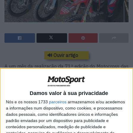
🔊 Ouvir artigo
A um mês da realização da 71ª edição do Motocross das
Nações, a mais importante prova por equipas da
especialidade, estão já seleccionados os pilotos
portugueses que vão defender as cores de Portugal na
Damos valor à sua privacidade
prova a realizar em Red Bud no estado do Michigan nos
Nós e os nossos 1733
parceiros
armazenamos e/ou acedemos
Estados Unidos da América.
a informações num dispositivo, como cookies, e processamos
dados pessoais, como identificadores únicos e informações
Rui Gonçalves, Diogo Graça e Paulo Alberto foram os
padrão enviadas por um dispositivo para publicidade e
pilotos seleccionados pelos responsáveis da equipa, com
conteúdos personalizados, medição de publicidade e
os pilotos de reserva a serem Hugo Basaúla e Luís