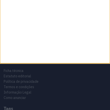
Sobre
Especialistas em Motos, MotoGP, MXGP, Enduro, SuperBikes,
Motocross, Trial
Informação importante
Ficha técnica
Estatuto editorial
Política de privacidade
Termos e condições
Informação Legal
Como anunciar
Tags