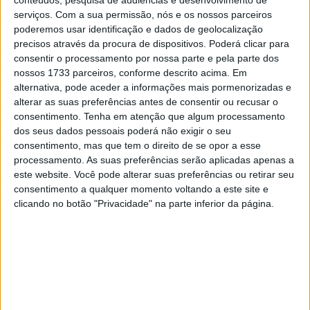
conteúdos, pesquisa de audiências e desenvolvimento de
serviços.
Com a sua permissão, nós e os nossos parceiros
Outeiro, pilotos que poderão assumir um lugar na grelha
poderemos usar identificação e dados de geolocalização
de partida se tal for necessário. Para reduzir os custos da
precisos através da procura de dispositivos. Poderá clicar para
participação as motos a utilizar por Rui Gonçalves e
consentir o processamento por nossa parte e pela parte dos
Paulo Alberto serão alugadas, estando ainda a ser
nossos 1733 parceiros, conforme descrito acima. Em
alternativa, pode aceder a informações mais pormenorizadas e
equacionada a mesma opção para a moto de Diogo
alterar as suas preferências antes de consentir ou recusar o
Graça.
consentimento.
Tenha em atenção que algum processamento
dos seus dados pessoais poderá não exigir o seu
“O transporte de cada moto desde Portugal tinha um
consentimento, mas que tem o direito de se opor a esse
custo de cerca de 4.000 euros por moto e conseguimos
processamento. As suas preferências serão aplicadas apenas a
alugar as duas motos, do Rui e do Paulo, por 3.000
este website. Você pode alterar suas preferências ou retirar seu
dólares as duas, graças também ao empenho da Yamaha
consentimento a qualquer momento voltando a este site e
clicando no botão "Privacidade" na parte inferior da página.
Motor de Portugal e do Dr. Filipe Almeida, a quem temos
que agradecer. Estamos ainda a estudar a melhor opção
para a moto do Diogo por ser um pouco mais complicado
encontrar uma MX2 competitiva”, afirma Rodrigo Castro,
o Coordenador da Equipa naquela que será a 24ª
participação consecutiva de uma equipa lusa na prova.