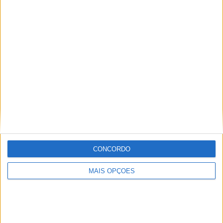
Alexandre Melo
Artigos relacionados
CONCORDO
MAIS OPÇÕES
MotoGP: Jorge Martín não dá hipóteses e
vence Sprint marcada pelo domínio da
Aprilia
POR
MIGUEL FRAGOSO
8 AGOSTO, 2026