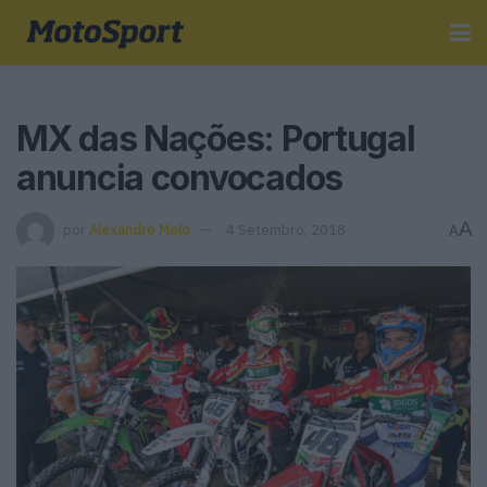
MX das Nações: Portugal
anuncia convocados
A
por
Alexandre Melo
4 Setembro, 2018
A