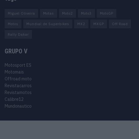
Miguel Oliveira
Motas
Moto2
Moto3
MotoGP
Motos
Mundial de Superbikes
MX2
MXGP
Off Road
Rally Dakar
GRUPO V
Motosport ES
Motomais
Offroad moto
Revistacarros
Revistamotos
Calibre12
Mundonautico