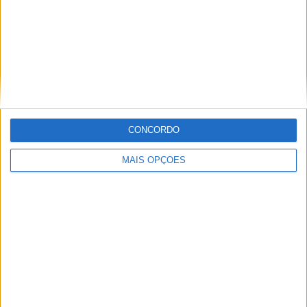
Artigos relacionados
MotoGP: Jorge Martín não dá hipóteses e
vence Sprint marcada pelo domínio da
CONCORDO
Aprilia
POR
MIGUEL FRAGOSO
8 AGOSTO, 2026
MAIS OPÇÕES