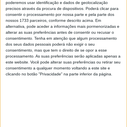
Já no GP de França, o caldo entornou com Van Horebeek
poderemos usar identificação e dados de geolocalização
e Valentin Guillod, os dois pilotos Yamaha, apesar de
precisos através da procura de dispositivos. Poderá clicar para
consentir o processamento por nossa parte e pela parte dos
Guillod estar na equipa satélite da marca japonesa.
nossos 1733 parceiros, conforme descrito acima. Em
Contudo Romain Febvre já veio explicar a sua visão para
alternativa, pode aceder a informações mais pormenorizadas e
estes acontecimentos mais quentes, nomeadamente
alterar as suas preferências antes de consentir ou recusar o
entre os seus companheiros de equipa.
consentimento.
Tenha em atenção que algum processamento
dos seus dados pessoais poderá não exigir o seu
“O que aconteceu com Van Horebeek na corrida é que
consentimento, mas que tem o direito de se opor a esse
processamento. As suas preferências serão aplicadas apenas a
ele quer ser o número um na equipa e desde o ano
este website. Você pode alterar suas preferências ou retirar seu
passado que esse é o meu lugar. Penso que se trata de
consentimento a qualquer momento voltando a este site e
uma frustração mas a Yamaha tomou uma boa decisão
clicando no botão "Privacidade" na parte inferior da página.
sobre isso. Já quanto a Guillod o que se passou na
corrida de qualificação é que ele quase me fez
abandonar e a verdade é que na corrida de qualificação
não se ganha nada. Se a atitude dele tivesse tido lugar na
corrida de domingo, muito bem, agora no sábado é claro
que fiquei chateado com ele. Mas o que tenho de fazer é
continuar a ganhar corridas e GP, o que vai ser bom para