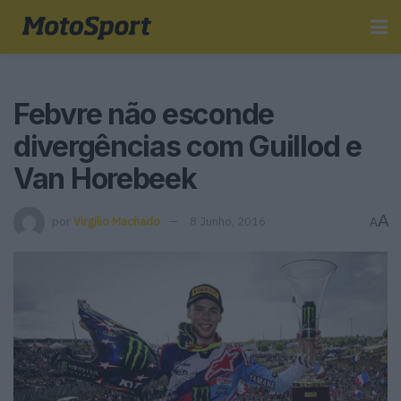
Febvre não esconde
divergências com Guillod e
Van Horebeek
A
por
Virgílio Machado
8 Junho, 2016
A