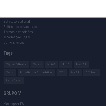
Informação importante
Ficha técnica
Estatuto editorial
Política de privacidade
Termos e condições
Informação Legal
Como anunciar
Tags
Miguel Oliveira
Motas
Moto2
Moto3
MotoGP
Motos
Mundial de Superbikes
MX2
MXGP
Off Road
Rally Dakar
GRUPO V
Motosport ES