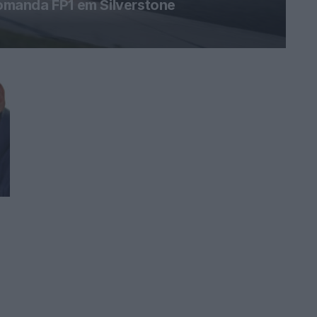
manda FP1 em Silverstone