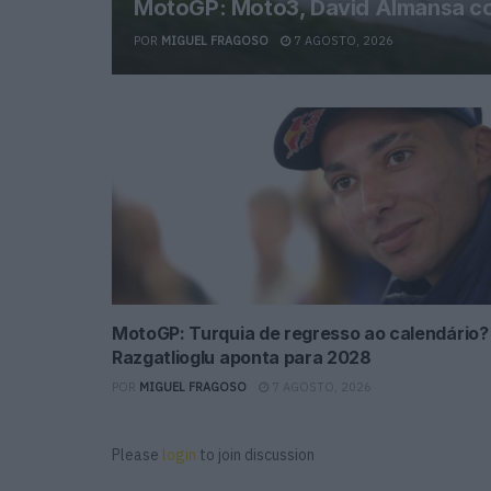
MotoGP: Moto3, David Almansa co
POR
MIGUEL FRAGOSO
7 AGOSTO, 2026
MotoGP: Turquia de regresso ao calendário?
Razgatlioglu aponta para 2028
POR
MIGUEL FRAGOSO
7 AGOSTO, 2026
Please
login
to join discussion