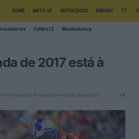
HOME
MOTO GP
MOTOCROSS
ENDURO
TT
T
evistamotos
Calibre12
Mundonautico
a de 2017 está à
A
AMA Supercross
,
Motocross
,
Motocross
,
Newsletter
A