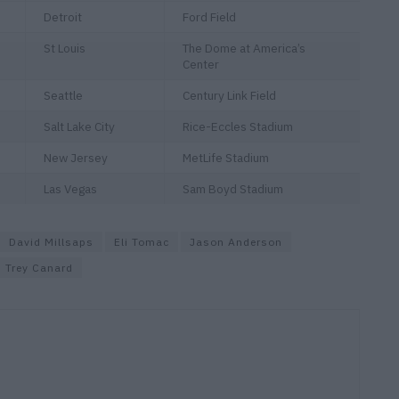
Detroit
Ford Field
St Louis
The Dome at America’s
Center
Seattle
Century Link Field
Salt Lake City
Rice-Eccles Stadium
New Jersey
MetLife Stadium
Las Vegas
Sam Boyd Stadium
David Millsaps
Eli Tomac
Jason Anderson
Trey Canard