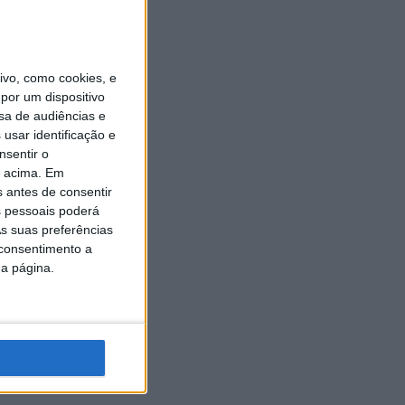
vo, como cookies, e
por um dispositivo
sa de audiências e
usar identificação e
nsentir o
o acima. Em
s antes de consentir
 pessoais poderá
s suas preferências
 consentimento a
da página.