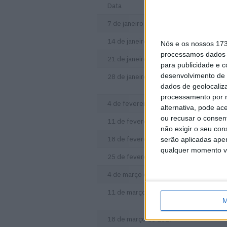
Data
7 de janeiro de 2017
14 de janeiro de 2017
Nós e os nossos 17
processamos dados p
21 de janeiro de 2017
para publicidade e 
desenvolvimento de 
28 de janeiro de 2017
dados de geolocaliza
processamento por n
4 de fevereiro de 2017
alternativa, pode ac
ou recusar o consen
11 de fevereiro de 2017
não exigir o seu co
18 de fevereiro de 2017
serão aplicadas apen
qualquer momento vol
25 de fevereiro de 2017
4 de março de 2017
11 de março de 2017
M
18 de março de 2017