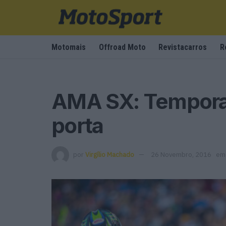
Motomais
Offroad Moto
Revistacarros
R
AMA SX: Temporad
porta
por
Virgílio Machado
26 Novembro, 2016
em