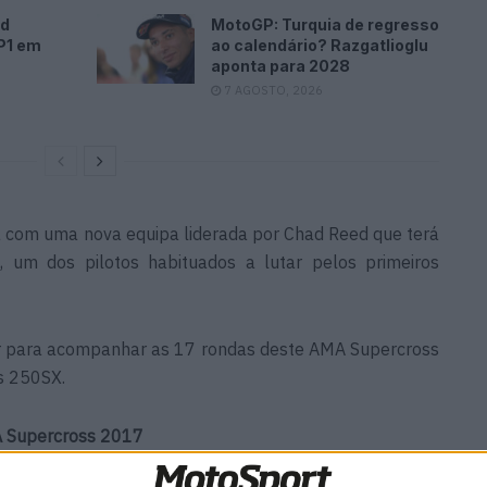
id
MotoGP: Turquia de regresso
P1 em
ao calendário? Razgatlioglu
aponta para 2028
7 AGOSTO, 2026
com uma nova equipa liderada por Chad Reed que terá
um dos pilotos habituados a lutar pelos primeiros
tar para acompanhar as 17 rondas deste AMA Supercross
s 250SX.
A Supercross 2017