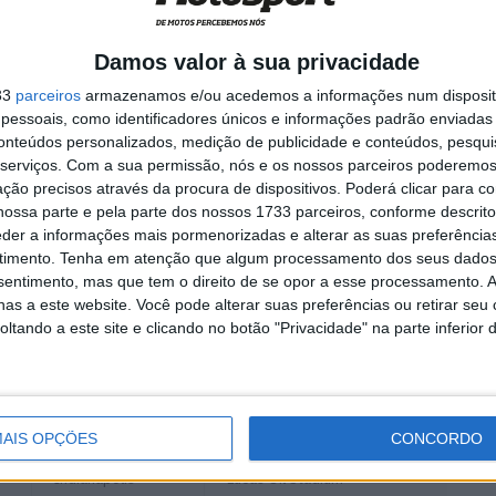
Evento
Local
Anaheim 1
Angel Stadium
Damos valor à sua privacidade
San Diego
Petco Park
33
parceiros
armazenamos e/ou acedemos a informações num dispositi
essoais, como identificadores únicos e informações padrão enviadas 
Anaheim 2
Angel Stadium
conteúdos personalizados, medição de publicidade e conteúdos, pesqui
serviços.
Com a sua permissão, nós e os nossos parceiros poderemos 
Phoenix
University of Phoenix
Stadium
ção precisos através da procura de dispositivos. Poderá clicar para co
ossa parte e pela parte dos nossos 1733 parceiros, conforme descrit
Oakland
O.Co Coliseum
eder a informações mais pormenorizadas e alterar as suas preferência
timento.
Tenha em atenção que algum processamento dos seus dados
Arlington
AT&T Stadium
nsentimento, mas que tem o direito de se opor a esse processamento. A
Minneapolis
U.S. Bank Stadium
as a este website. Você pode alterar suas preferências ou retirar seu
tando a este site e clicando no botão "Privacidade" na parte inferior 
Atlanta
Georgia Dome
Toronto
Rogers Centre
Daytona
SX Daytona International
Speedway
AIS OPÇÕES
CONCORDO
Indianapolis
Lucas Oil Stadium