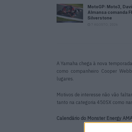
MotoGP: Moto3, Dav
Almansa comanda F
Silverstone
7 AGOSTO, 2026
A Yamaha chega à nova temporada 
como companheiro Cooper Webb, 
lugares.
Motivos de interesse não vão fal
tanto na categoria 450SX como na
Calendário do Monster Energy AM