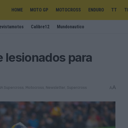
HOME
MOTO GP
MOTOCROSS
ENDURO
TT
T
evistamotos
Calibre12
Mundonautico
e lesionados para
A
A Supercross
,
Motocross
,
Newsletter
,
Supercross
A