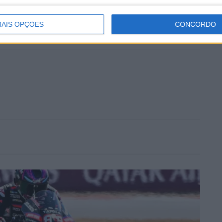
AIS OPÇÕES
CONCORDO
a
Justin Bogle
Ken Roczen
Trey Canard