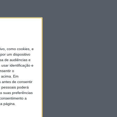
vo, como cookies, e
por um dispositivo
sa de audiências e
usar identificação e
nsentir o
o acima. Em
s antes de consentir
 pessoais poderá
s suas preferências
 consentimento a
da página.