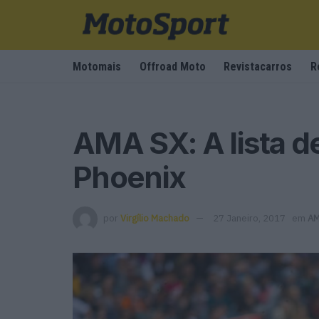
Motomais
Offroad Moto
Revistacarros
R
AMA SX: A lista d
Phoenix
por
Virgílio Machado
27 Janeiro, 2017
em
AM