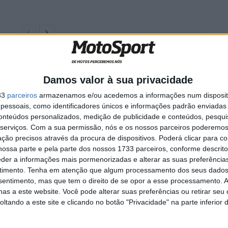
com uma lesão no pulso que contraiu num treino antes
Damos valor à sua privacidade
33
parceiros
armazenamos e/ou acedemos a informações num dispositi
ta queda na última semana e sentiu dificuldades em
essoais, como identificadores únicos e informações padrão enviadas 
conteúdos personalizados, medição de publicidade e conteúdos, pesqui
um pulmão. Não é certo que alinhe nesta ronda e o seu
serviços.
Com a sua permissão, nós e os nossos parceiros poderemos 
Oakland.
ção precisos através da procura de dispositivos. Poderá clicar para co
ossa parte e pela parte dos nossos 1733 parceiros, conforme descrit
eder a informações mais pormenorizadas e alterar as suas preferência
 no ombro nos treinos para a terceira ronda do
timento.
Tenha em atenção que algum processamento dos seus dados
em do AMA Supercross por Phoenix.
nsentimento, mas que tem o direito de se opor a esse processamento. A
as a este website. Você pode alterar suas preferências ou retirar seu
o até à entrada na terceira ronda, sofreu um violento
tando a este site e clicando no botão "Privacidade" na parte inferior 
rando pulso e cotovelo. Vai ter de ser operado e está
o certo que regresse ainda esta temporada.