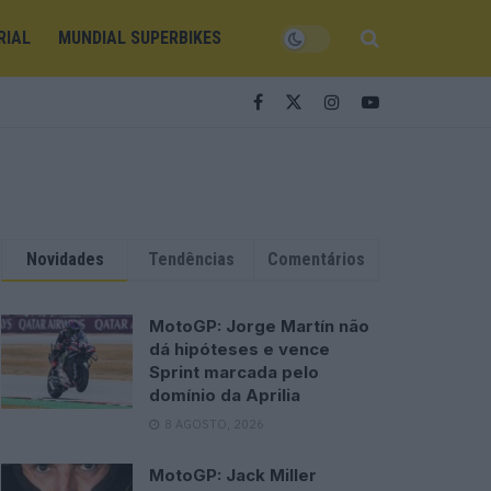
RIAL
MUNDIAL SUPERBIKES
Novidades
Tendências
Comentários
MotoGP: Jorge Martín não
dá hipóteses e vence
Sprint marcada pelo
domínio da Aprilia
8 AGOSTO, 2026
MotoGP: Jack Miller