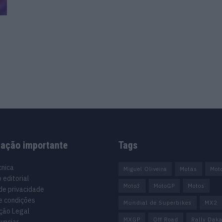
mação importante
Tags
cnica
Miguel Oliveira
Motas
Mot
 editorial
Moto3
MotoGP
Motos
 de privacidade
e condições
Mundial de Superbikes
MX2
ção Legal
MXGP
Off Road
Rally Daka
unciar