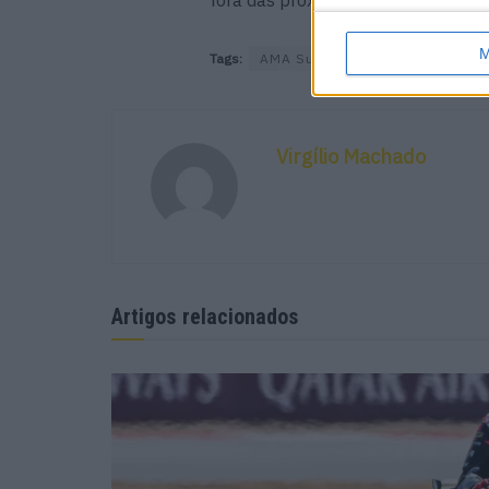
M
Tags:
AMA Supercross
Justin Barci
Virgílio Machado
Artigos relacionados