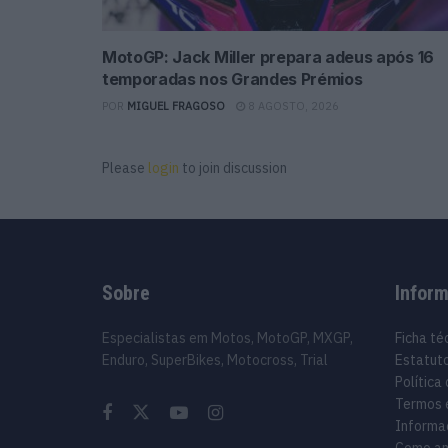
MotoGP: Jack Miller prepara adeus após 16
temporadas nos Grandes Prémios
POR
MIGUEL FRAGOSO
8 AGOSTO, 2026
Please
login
to join discussion
Sobre
Infor
Especialistas em Motos, MotoGP, MXGP,
Ficha té
Enduro, SuperBikes, Motocross, Trial
Estatuto
Política
Termos 
Informa
Como an