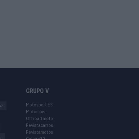
GRUPO V
Motosport ES
o2
Motomais
Offroad moto
Revistacarros
Revistamotos
r
Calibre12