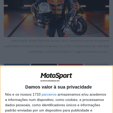
Pedro Acosta, of team Red Bull GasGas Tech3, poses for a portrait during team
presentation of Season Launch on January 15, 2025. // Sophie Fleischer / Red Bull
ContentPool // SI202501300049 // Usage for editorial use only //
🔊 Ouvir artigo
Damos valor à sua privacidade
A época de estreia de Pedro Acosta no MotoGP foi
Nós e os nossos 1733
parceiros
armazenamos e/ou acedemos
suficientemente boa para lhe valer um lugar na equipa
a informações num dispositivo, como cookies, e processamos
de fábrica da KTM, mas, como qualquer outro estreante,
dados pessoais, como identificadores únicos e informações
padrão enviadas por um dispositivo para publicidade e
o espanhol tem coisas para melhorar no seu segundo