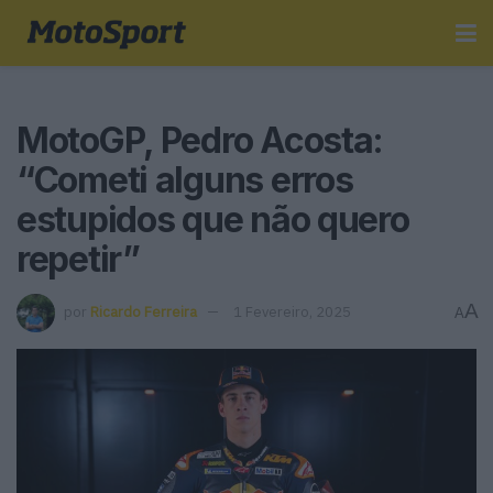
MotoGP, Pedro Acosta:
“Cometi alguns erros
estupidos que não quero
repetir”
A
por
Ricardo Ferreira
1 Fevereiro, 2025
A