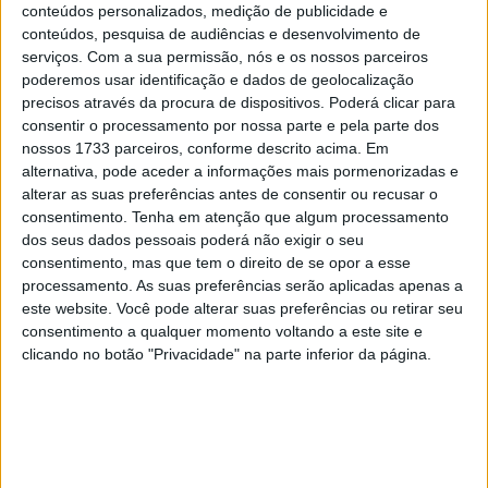
conteúdos personalizados, medição de publicidade e
ano na categoria rainha.
conteúdos, pesquisa de audiências e desenvolvimento de
serviços.
Com a sua permissão, nós e os nossos parceiros
O fim de semana mais marcante para Acosta – tanto
poderemos usar identificação e dados de geolocalização
para o bem como para o mal – foi o Grande Prémio do
precisos através da procura de dispositivos. Poderá clicar para
Japão. O bicampeão do mundo liderava o Sprint quando
consentir o processamento por nossa parte e pela parte dos
nossos 1733 parceiros, conforme descrito acima. Em
se despistou e depois dobrou a frente enquanto
alternativa, pode aceder a informações mais pormenorizadas e
perseguia Francesco Bagnaia pela liderança quando este
alterar as suas preferências antes de consentir ou recusar o
se despistou no Grande Prémio.
consentimento.
Tenha em atenção que algum processamento
dos seus dados pessoais poderá não exigir o seu
– “Talvez o maior erro que não quero repetir (em 2025)
consentimento, mas que tem o direito de se opor a esse
sejam as duas quedas no Japão”, disse Acosta durante o
processamento. As suas preferências serão aplicadas apenas a
este website. Você pode alterar suas preferências ou retirar seu
recente lançamento da equipa KTM MotoGP. “No final, foi
consentimento a qualquer momento voltando a este site e
o GP em que estávamos mais preparados para fazer
clicando no botão "Privacidade" na parte inferior da página.
uma boa corrida, mas é verdade que tudo depende da
experiência.”
Artigos relacionados