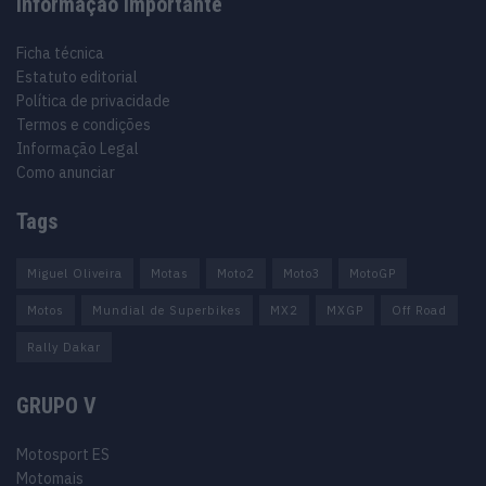
Informação importante
Ficha técnica
Estatuto editorial
Política de privacidade
Termos e condições
Informação Legal
Como anunciar
Tags
Miguel Oliveira
Motas
Moto2
Moto3
MotoGP
Motos
Mundial de Superbikes
MX2
MXGP
Off Road
Rally Dakar
GRUPO V
Motosport ES
Motomais