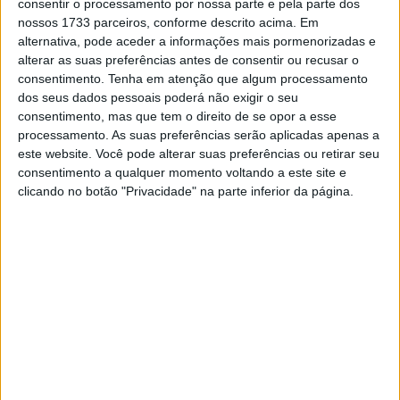
consentir o processamento por nossa parte e pela parte dos
Oliveira terá assim de passar pela Q1 durante o dia de
nossos 1733 parceiros, conforme descrito acima. Em
amanhã, registando o melhor tempo pessoal na sessão
alternativa, pode aceder a informações mais pormenorizadas e
da tarde de 1:32.369 (+1.889) e com 21 voltas
alterar as suas preferências antes de consentir ou recusar o
completadas ao circuito italiano. Os seus colegas de
consentimento.
Tenha em atenção que algum processamento
dos seus dados pessoais poderá não exigir o seu
fabricante e de equipa irão todos passar pela Q1 durante
consentimento, mas que tem o direito de se opor a esse
o dia de amanhã, o que revela as dificuldades do
processamento. As suas preferências serão aplicadas apenas a
fabricante japonês na sexta-feira.
este website. Você pode alterar suas preferências ou retirar seu
consentimento a qualquer momento voltando a este site e
O piloto de Almada terá assim, mais uma oportunidade
clicando no botão "Privacidade" na parte inferior da página.
durante o dia de amanhã para tentar um lugar na Q2.
Artigos relacionados
MotoGP: Jorge Martín não dá hipóteses e
vence Sprint marcada pelo domínio da
Aprilia
8 AGOSTO, 2026
MotoGP: Jack Miller prepara adeus após 16
temporadas nos Grandes Prémios