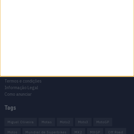
Especialistas em Motos, MotoGP, MXGP, Enduro, SuperBikes,
Motocross, Trial
Informação importante
Ficha técnica
Estatuto editorial
Política de privacidade
Termos e condições
Informação Legal
Como anunciar
Tags
Miguel Oliveira
Motas
Moto2
Moto3
MotoGP
Motos
Mundial de Superbikes
MX2
MXGP
Off Road