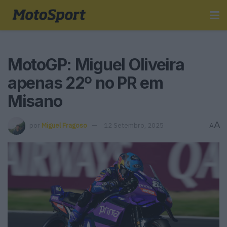
MotoGP: Miguel Oliveira
apenas 22º no PR em
Misano
A
por
Miguel Fragoso
12 Setembro, 2025
A