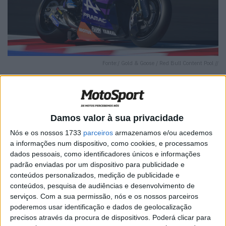
Fonte:/ Gold & Goose / Red Bull Content Pool //
Damos valor à sua privacidade
🔊 Ouvir artigo
Nós e os nossos 1733
parceiros
armazenamos e/ou acedemos
Miguel Oliveira teve um dia complicado em Misano. O
a informações num dispositivo, como cookies, e processamos
dados pessoais, como identificadores únicos e informações
piloto português da Prima Pramac Yamaha começou o
padrão enviadas por um dispositivo para publicidade e
dia com o 14º lugar no FP1 a menos de 0.700 milésimos
conteúdos personalizados, medição de publicidade e
de segundo do líder da sessão, no entanto, durante a
conteúdos, pesquisa de audiências e desenvolvimento de
parte da tarde na sessão PR não foi para além do 22º
serviços.
Com a sua permissão, nós e os nossos parceiros
poderemos usar identificação e dados de geolocalização
posto da geral.
precisos através da procura de dispositivos. Poderá clicar para