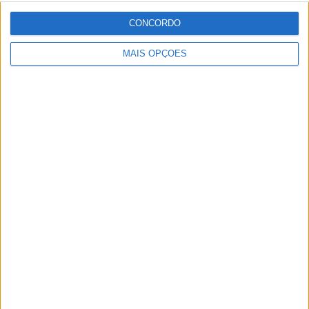
CONCORDO
MAIS OPÇÕES
MotoGP: Jack Miller prepara adeus após 16
temporadas nos Grandes Prémios
POR
MIGUEL FRAGOSO
8 AGOSTO, 2026
Please
login
to join discussion
Novidades
Tendências
Comentários
MotoGP: Jorge Martín não dá hipóteses e
vence Sprint marcada pelo domínio da