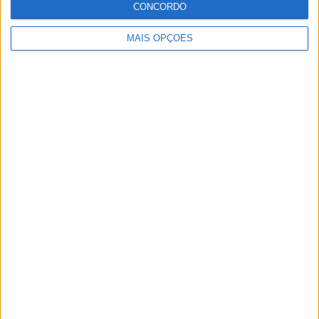
CONCORDO
MAIS OPÇÕES
MotoGP: Moto3, David Almansa comanda FP1 em
Silverstone
POR
MIGUEL FRAGOSO
7 AGOSTO, 2026
Please
login
to join discussion
Novidades
Tendências
Comentários
WSBK: Morbidelli reage aos rumores que o
colocam na Ducati oficial
7 AGOSTO, 2026