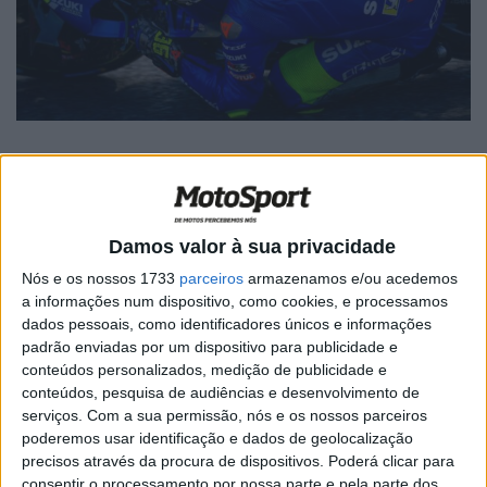
Artigos relacionados
Damos valor à sua privacidade
Nós e os nossos 1733
parceiros
armazenamos e/ou acedemos
a informações num dispositivo, como cookies, e processamos
WSBK: Morbidelli reage aos rumores que o
colocam na Ducati oficial
dados pessoais, como identificadores únicos e informações
padrão enviadas por um dispositivo para publicidade e
7 AGOSTO, 2026
conteúdos personalizados, medição de publicidade e
conteúdos, pesquisa de audiências e desenvolvimento de
MotoGP: Moto3, David Almansa comanda
FP1 em Silverstone
serviços.
Com a sua permissão, nós e os nossos parceiros
poderemos usar identificação e dados de geolocalização
7 AGOSTO, 2026
precisos através da procura de dispositivos. Poderá clicar para
consentir o processamento por nossa parte e pela parte dos