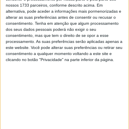
nossos 1733 parceiros, conforme descrito acima. Em
alternativa, pode aceder a informações mais pormenorizadas e
alterar as suas preferências antes de consentir ou recusar o
consentimento.
Tenha em atenção que algum processamento
🔊 Ouvir artigo
dos seus dados pessoais poderá não exigir o seu
consentimento, mas que tem o direito de se opor a esse
Joan Mir vinha para a época de 2021 com o
processamento. As suas preferências serão aplicadas apenas a
este website. Você pode alterar suas preferências ou retirar seu
título de pilotos conquistado na época anterior,
consentimento a qualquer momento voltando a este site e
mas não conseguiu realmente lutar pela
clicando no botão "Privacidade" na parte inferior da página.
revalidação do mesmo em 2021. Ainda assim,
o espanhol, terceiro classificado do
campeonato, foi quarto no ranking do
Crash.net.
Apesar de tudo, Joan Mir está convencido que conduziu
melhor em 2021 do que em 2020, apesar de não ter
vencido nenhuma corrida nem liderado nenhuma volta.
Ainda assim, Mir foi o melhor Suzuki em 13 ocasiões e é o