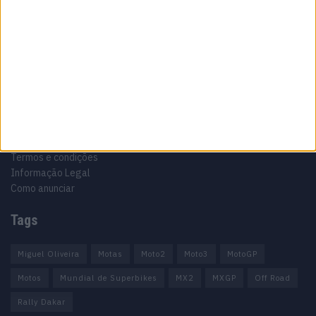
Informação importante
Ficha técnica
Estatuto editorial
Política de privacidade
Termos e condições
Informação Legal
Como anunciar
Tags
Miguel Oliveira
Motas
Moto2
Moto3
MotoGP
Motos
Mundial de Superbikes
MX2
MXGP
Off Road
Rally Dakar