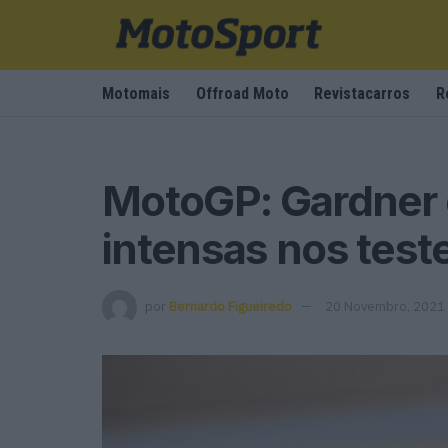
Motomais
Offroad Moto
Revistacarros
R
MotoGP: Gardner 
intensas nos test
por
Bernardo Figueiredo
20 Novembro, 2021