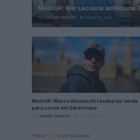
MotoGP: Iker Lecuona ambiciona T
POR
MIGUEL FRAGOSO
6 AGOSTO, 2026
MotoGP: Marco Bezzecchi recebe luz verde
para correr em Silverstone
POR
MIGUEL FRAGOSO
6 AGOSTO, 2026
Please
login
to join discussion