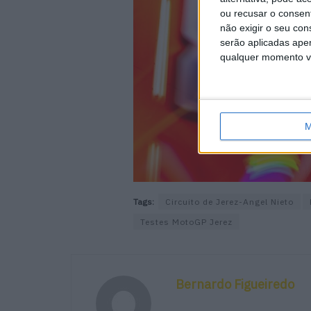
ou recusar o consen
não exigir o seu co
serão aplicadas apen
qualquer momento vol
M
Tags:
Circuito de Jerez-Angel Nieto
Testes MotoGP Jerez
Bernardo Figueiredo