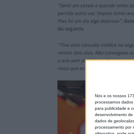
“Senti um estalo e quando voltei à
partida outra vez. Depois tomei ana
Mas foi um dia algo doloroso”
, dis
dia seguinte.
“Tive uma consulta médica na segu
nestes dois dias. Não consegues a
o ano sem problemas. Neste momen
nisso que estivemos a trabalhar ne
Nós e os nossos 17
processamos dados p
para publicidade e 
desenvolvimento de 
dados de geolocaliza
processamento por n
alternativa, pode ac