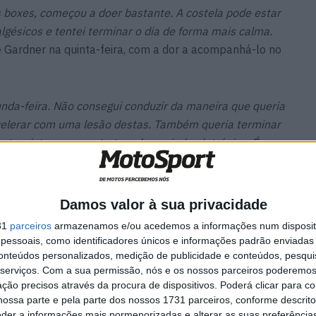
s boxes, começou a doer bastante. A costela pode estar
lgésicos e tentei terminar o dia de forma mais calma.
se Gardner na quinta-feira, com a dor a acompanhá-lo no
nda-feira. Não consegui conduzir da maneira que queria
celerar com uma lesão destas. Também queria terminar
to, sinto que a moto tem demasiada eletrónica. É
stes dias”
, revelou.
Damos valor à sua privacidade
31
parceiros
armazenamos e/ou acedemos a informações num dispositi
essoais, como identificadores únicos e informações padrão enviadas 
conteúdos personalizados, medição de publicidade e conteúdos, pesqui
serviços.
Com a sua permissão, nós e os nossos parceiros poderemos 
ção precisos através da procura de dispositivos. Poderá clicar para co
ossa parte e pela parte dos nossos 1731 parceiros, conforme descrit
eder a informações mais pormenorizadas e alterar as suas preferência