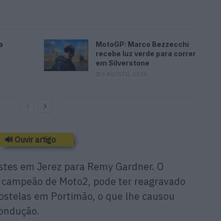
a
MotoGP: Marco Bezzecchi
recebe luz verde para correr
em Silverstone
6 AGOSTO, 2026
🔊 Ouvir artigo
estes em Jerez para Remy Gardner. O
o campeão de Moto2, pode ter reagravado
ostelas em Portimão, o que lhe causou
condução.