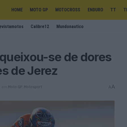
HOME
MOTO GP
MOTOCROSS
ENDURO
TT
T
evistamotos
Calibre12
Mundonautico
queixou-se de dores
es de Jerez
A
em
Moto GP
,
Motosport
A