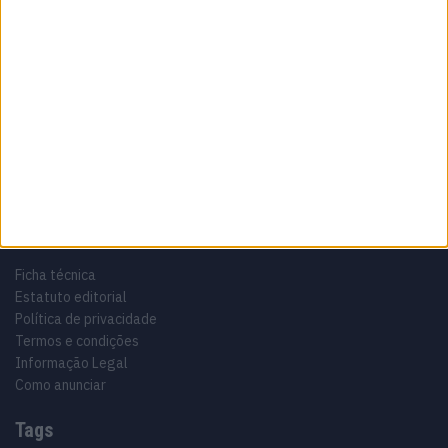
Sobre
Especialistas em Motos, MotoGP, MXGP, Enduro, SuperBikes,
Motocross, Trial
Informação importante
Ficha técnica
Estatuto editorial
Política de privacidade
Termos e condições
Informação Legal
Como anunciar
Tags