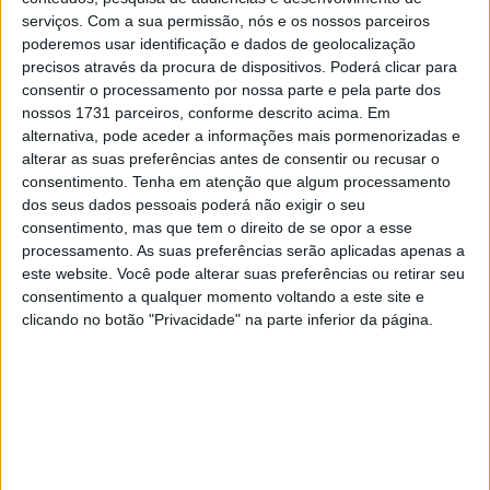
serviços.
Com a sua permissão, nós e os nossos parceiros
poderemos usar identificação e dados de geolocalização
precisos através da procura de dispositivos. Poderá clicar para
consentir o processamento por nossa parte e pela parte dos
nossos 1731 parceiros, conforme descrito acima. Em
alternativa, pode aceder a informações mais pormenorizadas e
alterar as suas preferências antes de consentir ou recusar o
consentimento.
Tenha em atenção que algum processamento
dos seus dados pessoais poderá não exigir o seu
consentimento, mas que tem o direito de se opor a esse
processamento. As suas preferências serão aplicadas apenas a
Foto Michelin
este website. Você pode alterar suas preferências ou retirar seu
consentimento a qualquer momento voltando a este site e
“O meu coração está neste paddock!”
clicando no botão "Privacidade" na parte inferior da página.
“Várias portas estão abertas para mim. Ainda não tomei
uma decisão e estou aberto a sugestões. O meu coração
está neste paddock. Sei que os únicos empregos
disponíveis aqui são provavelmente de piloto de testes.
Porém, estar associado a um fabricante, ajudar a