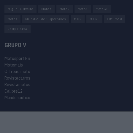
Miguel Oliveira
Motas
Moto2
Moto3
MotoGP
Motos
Mundial de Superbikes
MX2
MXGP
Off Road
Rally Dakar
GRUPO V
Motosport ES
Motomais
Offroad moto
Revistacarros
Revistamotos
Calibre12
Mundonautico
© 2024 Motosport copyright