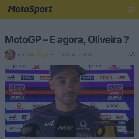
MotoGP – E agora, Oliveira ?
A
por
Paulo Araújo
4 Setembro, 2025
A