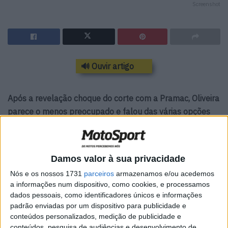
Screenshot
🔊 Ouvir artigo
Após a revelação choque do corte com a Pramac, Oliveira
parece o menos preocupado e falou das várias opções
que agora se abrem
A Yamaha Pramac anunciou hoje que renovara com
Miller, e com isso que Oliveira seria dispensado da equipa,
Damos valor à sua privacidade
apesar do contrato de 2 anos que o ligava à equipa de
Nós e os nossos 1731
parceiros
armazenamos e/ou acedemos
Paolo Campinotti até 2027.
a informações num dispositivo, como cookies, e processamos
O que vem a seguir para o nosso primeiro e único piloto
dados pessoais, como identificadores únicos e informações
na MotoGP?
padrão enviadas por um dispositivo para publicidade e
conteúdos personalizados, medição de publicidade e
conteúdos, pesquisa de audiências e desenvolvimento de