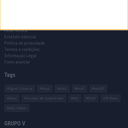
Informação importante
Ficha técnica
Estatuto editorial
Política de privacidade
Termos e condições
Informação Legal
Como anunciar
Tags
Miguel Oliveira
Motas
Moto2
Moto3
MotoGP
Motos
Mundial de Superbikes
MX2
MXGP
Off Road
Rally Dakar
GRUPO V