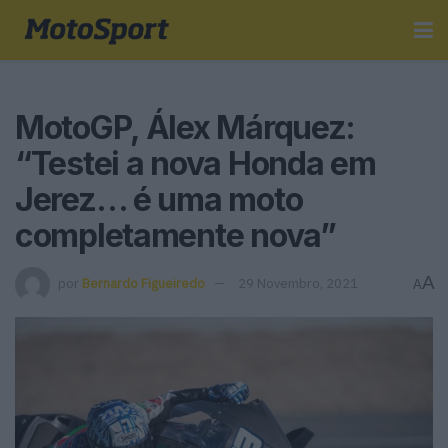
MotoGP, Álex Márquez:
“Testei a nova Honda em
Jerez… é uma moto
completamente nova”
A
por
Bernardo Figueiredo
29 Novembro, 2021
A