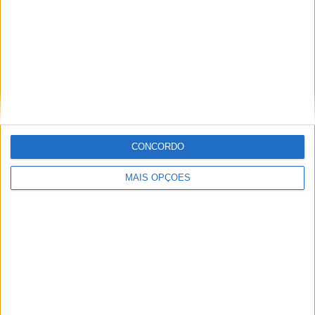
Artigos relacionados
MotoGP: ‘Hat-trick’ Aprilia em Silverstone!
Primeiras impressões de Raúl, Martín e
CONCORDO
Bezzecchi
POR
MIGUEL FRAGOSO
9 AGOSTO, 2026
MAIS OPÇÕES