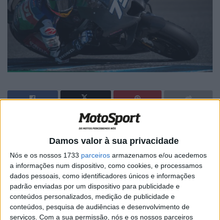
Artigos relacionados
Damos valor à sua privacidade
MotoGP: ‘Hat-trick’ Aprilia em Silverstone!
Nós e os nossos 1733
parceiros
armazenamos e/ou acedemos
Primeiras impressões de Raúl, Martín e
a informações num dispositivo, como cookies, e processamos
Bezzecchi
dados pessoais, como identificadores únicos e informações
9 AGOSTO, 2026
padrão enviadas por um dispositivo para publicidade e
conteúdos personalizados, medição de publicidade e
MotoGP: Raúl Fernández conquista a maior
conteúdos, pesquisa de audiências e desenvolvimento de
vitória da carreira no GP da Grã-Bretanha
serviços.
Com a sua permissão, nós e os nossos parceiros