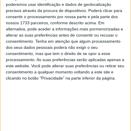
9 AGOSTO, 2026
poderemos usar identificação e dados de geolocalização
precisos através da procura de dispositivos. Poderá clicar para
consentir o processamento por nossa parte e pela parte dos
nossos 1733 parceiros, conforme descrito acima. Em
alternativa, pode aceder a informações mais pormenorizadas e
alterar as suas preferências antes de consentir ou recusar o
🔊 Ouvir artigo
consentimento.
Tenha em atenção que algum processamento
dos seus dados pessoais poderá não exigir o seu
consentimento, mas que tem o direito de se opor a esse
Álex Márquez admitiu que não só ele, como
processamento. As suas preferências serão aplicadas apenas a
todos os pilotos da Honda tiveram dificuldades
este website. Você pode alterar suas preferências ou retirar seu
no início de 2021, levando a uma época difícil,
consentimento a qualquer momento voltando a este site e
clicando no botão "Privacidade" na parte inferior da página.
embora com melhorias do meio da temporada
para a frente. Para 2022, o piloto da LCR
espera diferenças, até porque, pelos testes, a
nova moto é completamente diferente.
“Não foi fácil, porque não tivemos um bom início de ano.
Não fui apenas eu, todos os pilotos da Honda tiveram