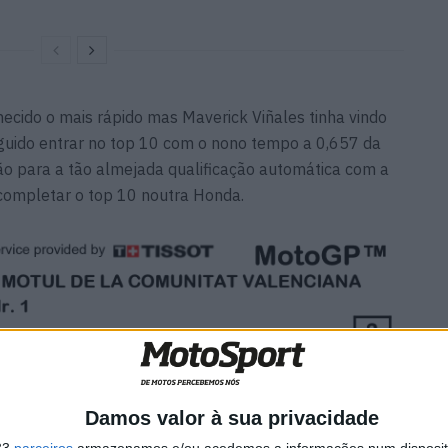
ecido o mais rápido mas Maverick Viñales tinha vindo
seguido entrar no top 10 com o nono tempo a 0,657 da
ão para a tão almejada qualificação automática com a
 completar o top 10 noutra Honda.
Damos valor à sua privacidade