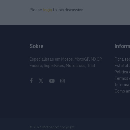
Please
login
to join discussion
Sobre
Infor
Especialistas em Motos, MotoGP, MXGP,
Ficha té
Enduro, SuperBikes, Motocross, Trial
Estatuto
Política
Termos 
Informa
Como an
© 2024 Motosport copyright