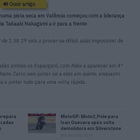
🔊 Ouvir artigo
P numa pista seca em Valência começou com a liderança
ria Takaaki Nakagami a ir para a frente
1:38 29 viria a provar-se difícil, aliás impossível de
 aliás ambos os Espargaró, com Aleix a aparecer em 4º
Johann Zarco veio juntar-se a eles em quinto, enquanto
a a juntar tudo para uma volta rápida.
prepara
MotoGP: Moto2,Pole para
oradas
Izan Guevara após volta
s
demolidora em Silverstone
8 AGOSTO, 2026