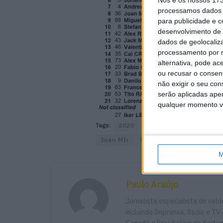
Nós e os nossos 17
processamos dados p
para publicidade e 
desenvolvimento de 
dados de geolocaliza
processamento por n
alternativa, pode ac
ou recusar o consen
não exigir o seu co
serão aplicadas apen
qualquer momento vol
Tags:
2020
equipa
fabricante
Joan MIr
MotoGP
Nakagami
M
Paulo Araújo
Jornalista especialista de vel
incluindo Imprensa, Radio e TV 
Canadá e Brasil além de Portu