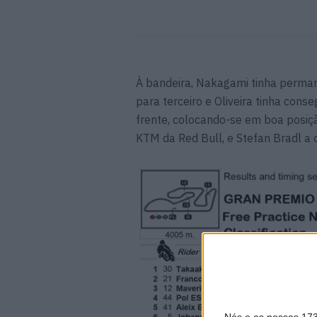
À bandeira, Nakagami tinha perman
para terceiro e Oliveira tinha con
frente, colocando-se em boa posiç
KTM da Red Bull, e Stefan Bradl a