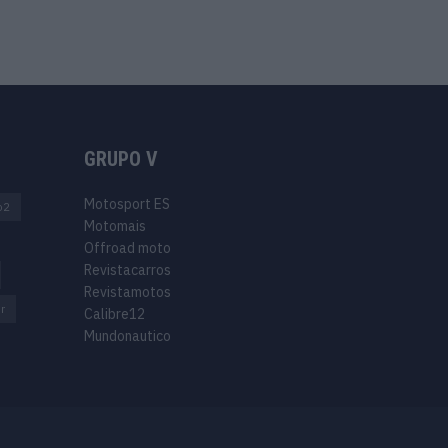
GRUPO V
Motosport ES
o2
Motomais
Offroad moto
Revistacarros
Revistamotos
r
Calibre12
Mundonautico