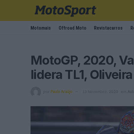
Motomais
Offroad Moto
Revistacarros
R
MotoGP, 2020, Va
lidera TL1, Oliveira
por
Paulo Araújo
13 Novembro, 2020
em
Aut