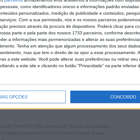
33
parceiros
armazenamos e/ou acedemos a informações num dispositi
essoais, como identificadores únicos e informações padrão enviadas 
conteúdos personalizados, medição de publicidade e conteúdos, pesqui
serviços.
Com a sua permissão, nós e os nossos parceiros poderemos 
ção precisos através da procura de dispositivos. Poderá clicar para co
ossa parte e pela parte dos nossos 1733 parceiros, conforme descrit
eder a informações mais pormenorizadas e alterar as suas preferência
timento.
Tenha em atenção que algum processamento dos seus dados
nsentimento, mas que tem o direito de se opor a esse processamento. A
as a este website. Você pode alterar suas preferências ou retirar seu
tando a este site e clicando no botão "Privacidade" na parte inferior 
Gran Premio Motul de La Comunitat Valenciana
Honda
Ricardo Tormo
Team SUZUKI ECSTAR
título
Valência
AIS OPÇÕES
CONCORDO
ocidade, MotoGP e SBK com mais de 36 anos de atividade,
e trabalhos publicados no Reino Unido, Irlanda, Grécia,
gal