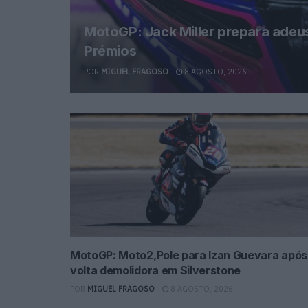
MotoGP: Jack Miller prepara ade
Prémios
POR
MIGUEL FRAGOSO
8 AGOSTO, 2026
MotoGP: Moto2,Pole para Izan Guevara após
volta demolidora em Silverstone
POR
MIGUEL FRAGOSO
8 AGOSTO, 2026