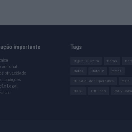
mação importante
Tags
cnica
Miguel Oliveira
Motas
Mot
 editorial
Moto3
MotoGP
Motos
 de privacidade
e condições
Mundial de Superbikes
MX2
ção Legal
MXGP
Off Road
Rally Daka
unciar