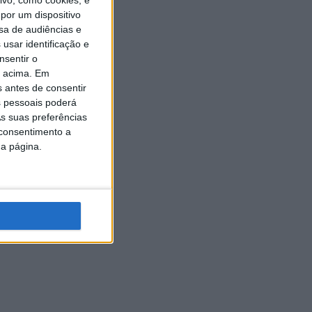
vo, como cookies, e
por um dispositivo
sa de audiências e
usar identificação e
nsentir o
o acima. Em
s antes de consentir
 pessoais poderá
s suas preferências
 consentimento a
da página.