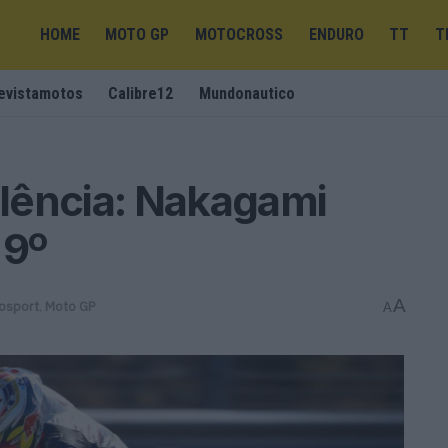
HOME
MOTO GP
MOTOCROSS
ENDURO
TT
T
evistamotos
Calibre12
Mundonautico
lência: Nakagami
 9º
A
osport
,
Moto GP
A