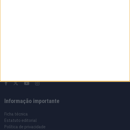
6 AGOSTO, 2026
Sobre
Especialistas em Motos, MotoGP, MXGP, Enduro, SuperBikes,
Motocross, Trial
Informação importante
Ficha técnica
Estatuto editorial
Política de privacidade