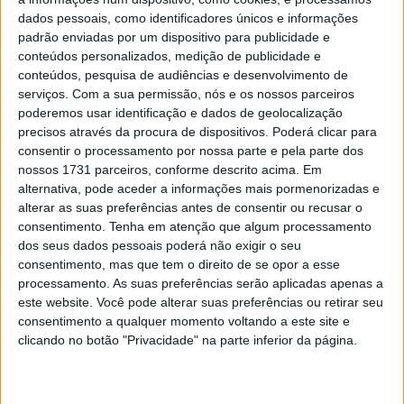
pilotos que a partir da 11h da manhã vão dar um grande
dados pessoais, como identificadores únicos e informações
espetáculo habitual, como são sempre as corridas de
padrão enviadas por um dispositivo para publicidade e
Moto3.
conteúdos personalizados, medição de publicidade e
conteúdos, pesquisa de audiências e desenvolvimento de
serviços.
Com a sua permissão, nós e os nossos parceiros
poderemos usar identificação e dados de geolocalização
precisos através da procura de dispositivos. Poderá clicar para
consentir o processamento por nossa parte e pela parte dos
nossos 1731 parceiros, conforme descrito acima. Em
alternativa, pode aceder a informações mais pormenorizadas e
alterar as suas preferências antes de consentir ou recusar o
consentimento.
Tenha em atenção que algum processamento
dos seus dados pessoais poderá não exigir o seu
consentimento, mas que tem o direito de se opor a esse
processamento. As suas preferências serão aplicadas apenas a
este website. Você pode alterar suas preferências ou retirar seu
consentimento a qualquer momento voltando a este site e
clicando no botão "Privacidade" na parte inferior da página.