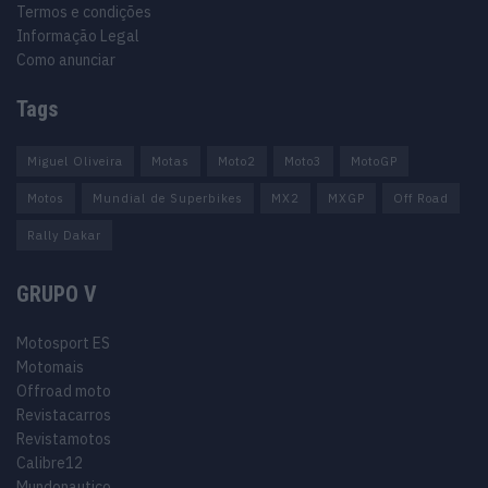
Termos e condições
Informação Legal
Como anunciar
Tags
Miguel Oliveira
Motas
Moto2
Moto3
MotoGP
Motos
Mundial de Superbikes
MX2
MXGP
Off Road
Rally Dakar
GRUPO V
Motosport ES
Motomais
Offroad moto
Revistacarros
Revistamotos
Calibre12
Mundonautico