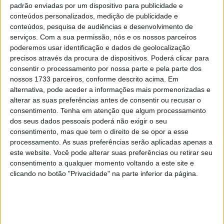
padrão enviadas por um dispositivo para publicidade e
do Mundial de Superbike Andrea Locatelli e com Jack
conteúdos personalizados, medição de publicidade e
Miller, da equipa Pramac Yamaha no MotoGP.
conteúdos, pesquisa de audiências e desenvolvimento de
serviços.
Com a sua permissão, nós e os nossos parceiros
A formação de 2026 foi confirmada através de uma
poderemos usar identificação e dados de geolocalização
publicação nas redes sociais da Yamaha Racing, e
precisos através da procura de dispositivos. Poderá clicar para
marcará a última participação de Nakasuga nas 8 Horas
consentir o processamento por nossa parte e pela parte dos
de Suzuka, prova que já venceu por quatro vezes.
nossos 1733 parceiros, conforme descrito acima. Em
alternativa, pode aceder a informações mais pormenorizadas e
alterar as suas preferências antes de consentir ou recusar o
Artigos relacionados
consentimento.
Tenha em atenção que algum processamento
dos seus dados pessoais poderá não exigir o seu
MotoGP: Jorge Martín não dá hipóteses e
consentimento, mas que tem o direito de se opor a esse
vence Sprint marcada pelo domínio da
processamento. As suas preferências serão aplicadas apenas a
Aprilia
este website. Você pode alterar suas preferências ou retirar seu
8 AGOSTO, 2026
consentimento a qualquer momento voltando a este site e
clicando no botão "Privacidade" na parte inferior da página.
MotoGP: Jack Miller prepara adeus após 16
temporadas nos Grandes Prémios
8 AGOSTO, 2026