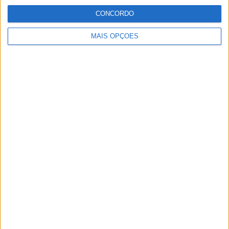
trabalhar nesta área e falar sobre o mundo das motos é
CONCORDO
um privilégio enorme.
MAIS OPÇÕES
Artigos relacionados
MotoGP: Jorge Martín não dá hipóteses e
vence Sprint marcada pelo domínio da
Aprilia
POR
MIGUEL FRAGOSO
8 AGOSTO, 2026