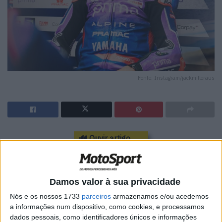
Fonte: Instagram/jackmilleraus
🔊 Ouvir artigo
A Yamaha confirmou a sua formação de pilotos para as 8
Horas de Suzuka de 2026, mantendo um alinhamento
Damos valor à sua privacidade
idêntico ao do ano passado.
Nós e os nossos 1733
parceiros
armazenamos e/ou acedemos
Isto significa que Katsuyuki Nakasuga voltará a partilhar
a informações num dispositivo, como cookies, e processamos
a Yamaha Racing Team YZF-R1 de fábrica com o piloto
dados pessoais, como identificadores únicos e informações