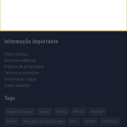
Especialistas em Motos, MotoGP, MXGP, Enduro, SuperBikes,
Motocross, Trial
Informação importante
Ficha técnica
Estatuto editorial
Política de privacidade
Termos e condições
Informação Legal
Como anunciar
Tags
Miguel Oliveira
Motas
Moto2
Moto3
MotoGP
Motos
Mundial de Superbikes
MX2
MXGP
Off Road