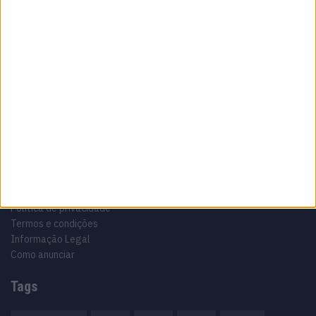
Sobre
Especialistas em Motos, MotoGP, MXGP, Enduro, SuperBikes,
Motocross, Trial
Informação importante
Ficha técnica
Estatuto editorial
Política de privacidade
Termos e condições
Informação Legal
Como anunciar
Tags