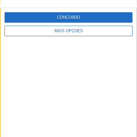
CONCORDO
MAIS OPÇÕES
MotoGP: Bulega intensifica desenvolvimento da
Ducati 850 e já soma dez dias de testes
POR
MIGUEL FRAGOSO
5 AGOSTO, 2026
Please
login
to join discussion
Novidades
Tendências
Comentários
MotoGP: Bagnaia acredita numa segunda