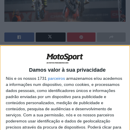
🔊 Ouvir artigo
O Grande Prémio de Espanha foi a terceira ronda do
Damos valor à sua privacidade
Mundial de Super Enduro de 2018/2019. Evento que
Nós e os nossos 1731
parceiros
armazenamos e/ou acedemos
decorreu em Madrid, mais concretamente no Caja
a informações num dispositivo, como cookies, e processamos
Magica.
dados pessoais, como identificadores únicos e informações
padrão enviadas por um dispositivo para publicidade e
Através do vídeo em baixo exibido fique com os melhores
conteúdos personalizados, medição de publicidade e
momentos de uma jornada que teve como vencedor o
conteúdos, pesquisa de audiências e desenvolvimento de
bicampeão do mundo Colton Haaker.
serviços.
Com a sua permissão, nós e os nossos parceiros
poderemos usar identificação e dados de geolocalização
precisos através da procura de dispositivos. Poderá clicar para