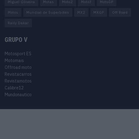
Miguel Oliveira
Motas
Moto2
Moto3
MotoGP
Motos
Mundial de Superbikes
MX2
MXGP
Off Road
Rally Dakar
GRUPO V
Motosport ES
Motomais
Offroad moto
Revistacarros
Revistamotos
Calibre12
Mundonautico
© 2024 Motosport copyright