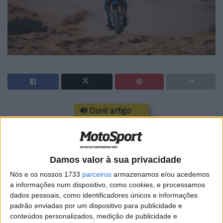
🔊 Ouvir artigo
A etapa 5 tinha um percurso de 492 km, de Alula a Hail,
incluindo 428 km de provas especiais. Rui Gonçalves foi
22º classificado. Na classificação geral, Rui ocupa o 19º
Damos valor à sua privacidade
lugar, mas o 5º lugar de Rui Gonçalves demonstra a
Nós e os nossos 1733
parceiros
armazenamos e/ou acedemos
capacidade da Sherco para competir em pé de igualdade
a informações num dispositivo, como cookies, e processamos
com marcas que investem dez vezes o orçamento no
dados pessoais, como identificadores únicos e informações
padrão enviadas por um dispositivo para publicidade e
Dakar
.
conteúdos personalizados, medição de publicidade e