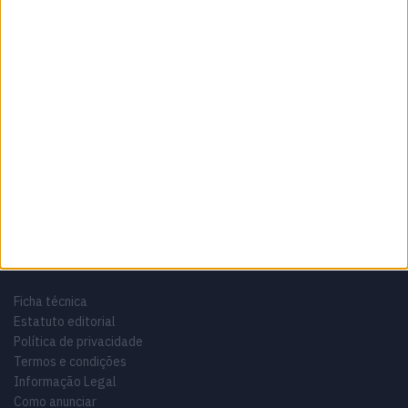
Sobre
Especialistas em Motos, MotoGP, MXGP, Enduro, SuperBikes,
Motocross, Trial
Informação importante
Ficha técnica
Estatuto editorial
Política de privacidade
Termos e condições
Informação Legal
Como anunciar