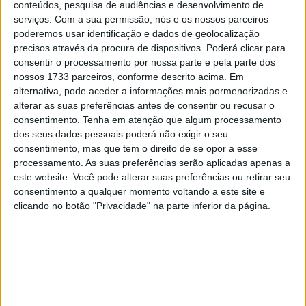
conteúdos, pesquisa de audiências e desenvolvimento de
Em declarações para a imprensa da Sherco, Rui
serviços.
Com a sua permissão, nós e os nossos parceiros
Gonçalves falou sobre a etapa maratona, antes do dia de
poderemos usar identificação e dados de geolocalização
descanso.
precisos através da procura de dispositivos. Poderá clicar para
consentir o processamento por nossa parte e pela parte dos
– Ontem foi um dia muito bom; estou contente com o
nossos 1733 parceiros, conforme descrito acima. Em
resultado, 5º! Hoje, arranquei na frente, na 5ª posição,
alternativa, pode aceder a informações mais pormenorizadas e
com os líderes. Estava muito frio no local onde dormimos
alterar as suas preferências antes de consentir ou recusar o
consentimento.
Tenha em atenção que algum processamento
e, desde o início da manhã, ainda sentia os efeitos da
dos seus dados pessoais poderá não exigir o seu
queda que tive na primeira etapa do desafio de 48 horas.
consentimento, mas que tem o direito de se opor a esse
Não tinha muita força na mão e no braço esquerdos e
processamento. As suas preferências serão aplicadas apenas a
tinha uma sensação de formigueiro – não me sentia bem.
este website. Você pode alterar suas preferências ou retirar seu
consentimento a qualquer momento voltando a este site e
Tinha frio e não conseguia aquecer-me. Como resultado,
clicando no botão "Privacidade" na parte inferior da página.
não tinha uma boa sensação para fazer força, e acabou
por ser um dia um pouco mau. Nestas condições, preferi
jogar pelo seguro, evitar erros e chegar ao
acampamento. Amanhã é dia de descanso e vou tentar
fazer boas etapas na segunda semana.