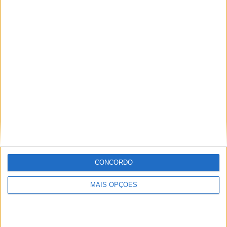
Miguel Fragoso
Jornalista para o site motosport que estuda e escreve
sobre todas as novidades do mundo motorizado. Nasci
no mundo das “duas rodas” por culpa da família que
sempre esteve associada a este meio. Conseguir
trabalhar nesta área e falar sobre o mundo das motos é
um privilégio enorme.
Artigos relacionados
CONCORDO
MAIS OPÇÕES