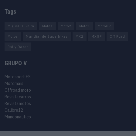
Tags
Miguel Oliveira
Motas
Moto2
Moto3
MotoGP
Motos
Mundial de Superbikes
MX2
MXGP
Off Road
Rally Dakar
GRUPO V
Motosport ES
Motomais
Offroad moto
Revistacarros
Revistamotos
Calibre12
Mundonautico