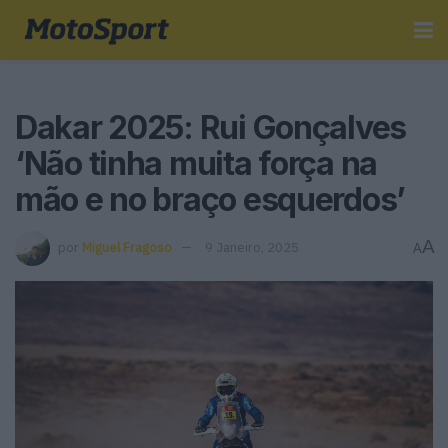
Dakar 2025: Rui Gonçalves
‘Não tinha muita força na
mão e no braço esquerdos’
A
por
Miguel Fragoso
9 Janeiro, 2025
A