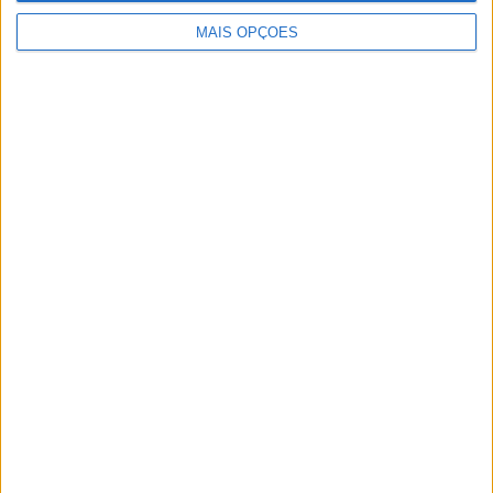
Artigos relacionados
MAIS OPÇÕES
MotoGP: Moto3,David Almansa vence em
Silverstone após corrida repleta de
emoções
POR
MIGUEL FRAGOSO
9 AGOSTO, 2026