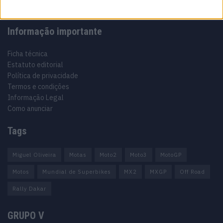
Informação importante
Ficha técnica
Estatuto editorial
Política de privacidade
Termos e condições
Informação Legal
Como anunciar
Tags
Miguel Oliveira
Motas
Moto2
Moto3
MotoGP
Motos
Mundial de Superbikes
MX2
MXGP
Off Road
Rally Dakar
GRUPO V