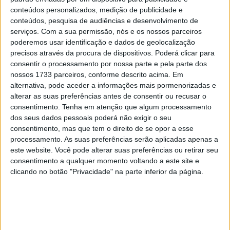
conteúdos personalizados, medição de publicidade e
A organização ficou a cargo da Associação Cultural e
conteúdos, pesquisa de audiências e desenvolvimento de
Recreativa do Agrêlo, que contou com um total de 142
serviços.
Com a sua permissão, nós e os nossos parceiros
participantes – cinco na classe Senhoras. Com o centro
poderemos usar identificação e dados de geolocalização
precisos através da procura de dispositivos. Poderá clicar para
nevrálgico no circuito TT da Atalhada, a caravana
consentir o processamento por nossa parte e pela parte dos
enfretou um bonito percurso de 22 km´s e duas
nossos 1733 parceiros, conforme descrito acima. Em
especiais.
alternativa, pode aceder a informações mais pormenorizadas e
alterar as suas preferências antes de consentir ou recusar o
Joana Gonçalves não conseguiu imprimir o seu ritmo de
consentimento.
Tenha em atenção que algum processamento
início, fruto das especiais algo escorregadias, no entanto
dos seus dados pessoais poderá não exigir o seu
consentimento, mas que tem o direito de se opor a esse
garantiu a vitória em três das seis cronometradas que
processamento. As suas preferências serão aplicadas apenas a
compunham a prova da classe Senhoras.
este website. Você pode alterar suas preferências ou retirar seu
consentimento a qualquer momento voltando a este site e
Artigos relacionados
clicando no botão "Privacidade" na parte inferior da página.
MotoGP: Moto3,David Almansa vence em
Silverstone após corrida repleta de
emoções
9 AGOSTO, 2026