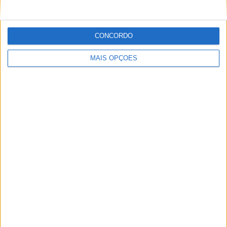
Jornalista para o site motosport que estuda e escreve
sobre todas as novidades do mundo motorizado. Nasci
no mundo das “duas rodas” por culpa da família que
CONCORDO
sempre esteve associada a este meio. Conseguir
trabalhar nesta área e falar sobre o mundo das motos é
MAIS OPÇÕES
um privilégio enorme.
Artigos relacionados
MotoGP: Iker Lecuona ambiciona Top 10 em
Silverstone