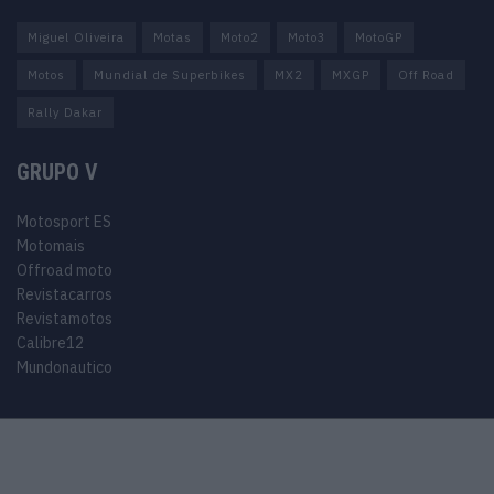
Miguel Oliveira
Motas
Moto2
Moto3
MotoGP
Motos
Mundial de Superbikes
MX2
MXGP
Off Road
Rally Dakar
GRUPO V
Motosport ES
Motomais
Offroad moto
Revistacarros
Revistamotos
Calibre12
Mundonautico
© 2024 Motosport copyright