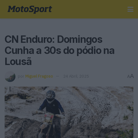
CN Enduro: Domingos
Cunha a 30s do pódio na
Lousã
A
por
Miguel Fragoso
24 Abril, 2025
A