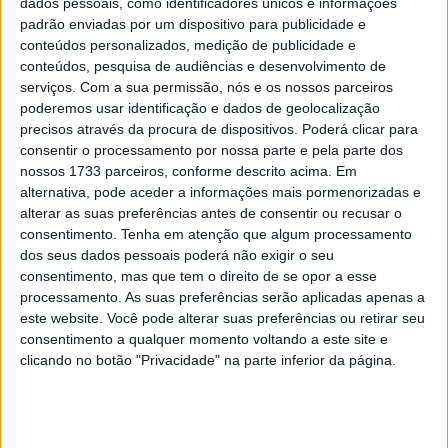
dados pessoais, como identificadores únicos e informações
consistente, que lhe permitiu alcançar bons resultados
padrão enviadas por um dispositivo para publicidade e
nas especiais, particularmente nas da segunda volta,
conteúdos personalizados, medição de publicidade e
onde chegou a integrar o grupo dos três primeiros da
conteúdos, pesquisa de audiências e desenvolvimento de
classificação Open tendo, desta forma, confirmado a sua
serviços.
Com a sua permissão, nós e os nossos parceiros
poderemos usar identificação e dados de geolocalização
capacidade de superação e consistência.
precisos através da procura de dispositivos. Poderá clicar para
consentir o processamento por nossa parte e pela parte dos
Terminou a corrida a meio minuto do pódio Open, mas o
nossos 1733 parceiros, conforme descrito acima. Em
tempo atribuído devido a uma penalização nas ligações
alternativa, pode aceder a informações mais pormenorizadas e
não permitiu refletir em resultados o andamento
alterar as suas preferências antes de consentir ou recusar o
demonstrado em pista.
consentimento.
Tenha em atenção que algum processamento
dos seus dados pessoais poderá não exigir o seu
consentimento, mas que tem o direito de se opor a esse
Artigos relacionados
processamento. As suas preferências serão aplicadas apenas a
este website. Você pode alterar suas preferências ou retirar seu
MotoGP: Iker Lecuona ambiciona Top 10 em
consentimento a qualquer momento voltando a este site e
Silverstone
clicando no botão "Privacidade" na parte inferior da página.
6 AGOSTO, 2026
MotoGP: Marco Bezzecchi recebe luz verde
para correr em Silverstone