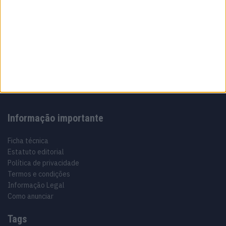
Sobre
Especialistas em Motos, MotoGP, MXGP, Enduro, SuperBikes,
Motocross, Trial
Informação importante
Ficha técnica
Estatuto editorial
Política de privacidade
Termos e condições
Informação Legal
Como anunciar
Tags