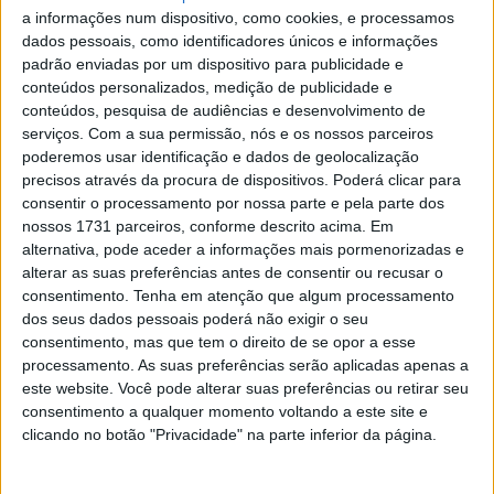
a informações num dispositivo, como cookies, e processamos
MotoGP: Bulega intensifica
dados pessoais, como identificadores únicos e informações
desenvolvimento da Ducati 850 e já soma
padrão enviadas por um dispositivo para publicidade e
dez dias de testes
conteúdos personalizados, medição de publicidade e
5 AGOSTO, 2026
conteúdos, pesquisa de audiências e desenvolvimento de
serviços.
Com a sua permissão, nós e os nossos parceiros
poderemos usar identificação e dados de geolocalização
precisos através da procura de dispositivos. Poderá clicar para
consentir o processamento por nossa parte e pela parte dos
nossos 1731 parceiros, conforme descrito acima. Em
alternativa, pode aceder a informações mais pormenorizadas e
alterar as suas preferências antes de consentir ou recusar o
Entre as alterações introduzidas para 2025 destacam-se
consentimento.
Tenha em atenção que algum processamento
o facto de os pilotos estrangeiros que disputem o
dos seus dados pessoais poderá não exigir o seu
campeonato só poderem pontuar na classe Elite
consentimento, mas que tem o direito de se opor a esse
Absoluto, ficando as classes Elite 1 e 2 reservadas para
processamento. As suas preferências serão aplicadas apenas a
a pontuação apenas de pilotos nacionais. No que
este website. Você pode alterar suas preferências ou retirar seu
consentimento a qualquer momento voltando a este site e
respeita à classe Super Veteranos, esta deixará de
clicando no botão "Privacidade" na parte inferior da página.
cumprir as especiais EX (Extreme).
O Campeonato Nacional de Mini Enduro – Jetmar e