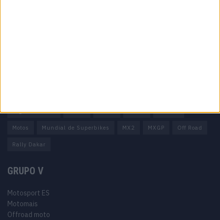
Ficha técnica
Estatuto editorial
Política de privacidade
Termos e condições
Informação Legal
Como anunciar
Tags
Miguel Oliveira
Motas
Moto2
Moto3
MotoGP
Motos
Mundial de Superbikes
MX2
MXGP
Off Road
Rally Dakar
GRUPO V
Motosport ES
Motomais
Offroad moto