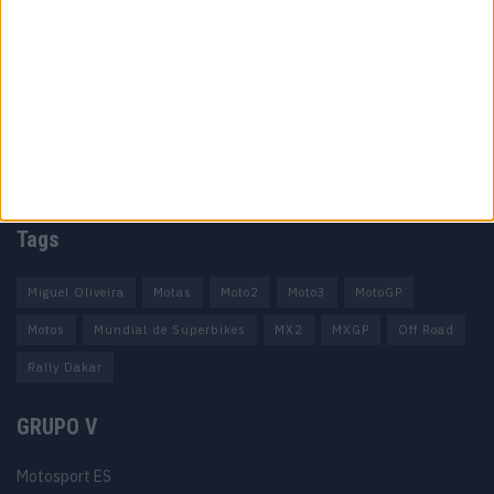
Informação importante
Ficha técnica
Estatuto editorial
Política de privacidade
Termos e condições
Informação Legal
Como anunciar
Tags
Miguel Oliveira
Motas
Moto2
Moto3
MotoGP
Motos
Mundial de Superbikes
MX2
MXGP
Off Road
Rally Dakar
GRUPO V
Motosport ES