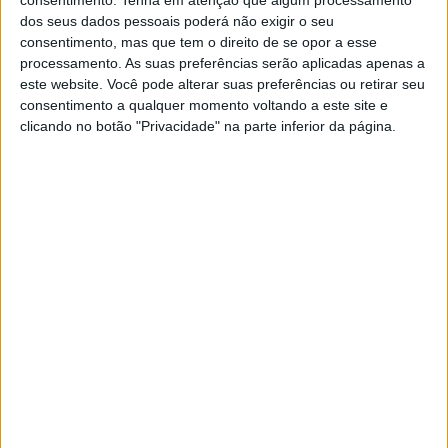
POR
VIRGÍLIO MACHADO
27 DEZEMBRO, 2015
0
dos seus dados pessoais poderá não exigir o seu
consentimento, mas que tem o direito de se opor a esse
Bradley Smith: “Espargaró é capaz de ser
processamento. As suas preferências serão aplicadas apenas a
mais rápido do que eu”
este website. Você pode alterar suas preferências ou retirar seu
POR
ALEXANDRE MELO
26 DEZEMBRO, 2015
0
consentimento a qualquer momento voltando a este site e
clicando no botão "Privacidade" na parte inferior da página.
Álex Rins, a promessa espanhola
POR
ALEXANDRE MELO
26 DEZEMBRO, 2015
0
VÍDEO: Recordar Àlex Crivillé
POR
ALEXANDRE MELO
26 DEZEMBRO, 2015
0
Wilco Zeelenberg: “Temos muito
trabalho pela frente”
POR
ALEXANDRE MELO
24 DEZEMBRO, 2015
0
Advogado de Pedrosa refuta a acusação
de dívida ao fisco
POR
ALEXANDRE MELO
24 DEZEMBRO, 2015
0