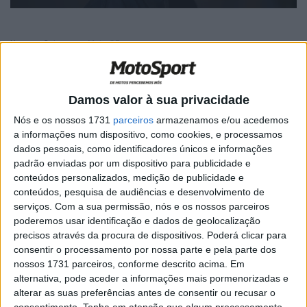
Home
Category
Moto GP
Moto GP
Damos valor à sua privacidade
Mãe de Rossi fala da deceção do filho
após a corrida de Valência
Nós e os nossos 1731
parceiros
armazenamos e/ou acedemos
a informações num dispositivo, como cookies, e processamos
POR
VIRGÍLIO MACHADO
28 DEZEMBRO, 2015
0
dados pessoais, como identificadores únicos e informações
padrão enviadas por um dispositivo para publicidade e
KTM vai apresentar a RC16 no GP da
conteúdos personalizados, medição de publicidade e
Áustria
conteúdos, pesquisa de audiências e desenvolvimento de
POR
ALEXANDRE MELO
28 DEZEMBRO, 2015
0
serviços.
Com a sua permissão, nós e os nossos parceiros
poderemos usar identificação e dados de geolocalização
Pol Espargaró: “Não foi a minha melhor
precisos através da procura de dispositivos. Poderá clicar para
época “
consentir o processamento por nossa parte e pela parte dos
POR
ALEXANDRE MELO
27 DEZEMBRO, 2015
0
nossos 1731 parceiros, conforme descrito acima. Em
alternativa, pode aceder a informações mais pormenorizadas e
Fãs britânicos consideram Rossi o
alterar as suas preferências antes de consentir ou recusar o
melhor do ano
consentimento.
Tenha em atenção que algum processamento