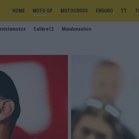
HOME
MOTO GP
MOTOCROSS
ENDURO
TT
T
evistamotos
Calibre12
Mundonautico