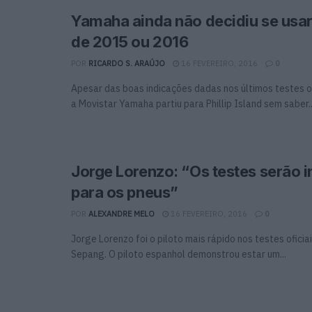
Yamaha ainda não decidiu se usar
de 2015 ou 2016
POR
RICARDO S. ARAÚJO
16 FEVEREIRO, 2016
0
Apesar das boas indicações dadas nos últimos testes o
a Movistar Yamaha partiu para Phillip Island sem saber..
Jorge Lorenzo: “Os testes serão 
para os pneus”
POR
ALEXANDRE MELO
16 FEVEREIRO, 2016
0
Jorge Lorenzo foi o piloto mais rápido nos testes ofic
Sepang. O piloto espanhol demonstrou estar um...