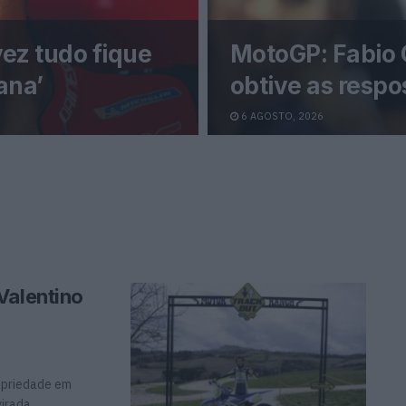
vez tudo fique
MotoGP: Fabio 
ana’
obtive as respo
6 AGOSTO, 2026
Valentino
opriedade em
irada...