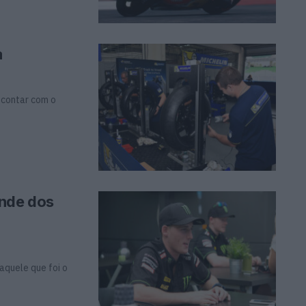
a
 contar com o
ende dos
aquele que foi o