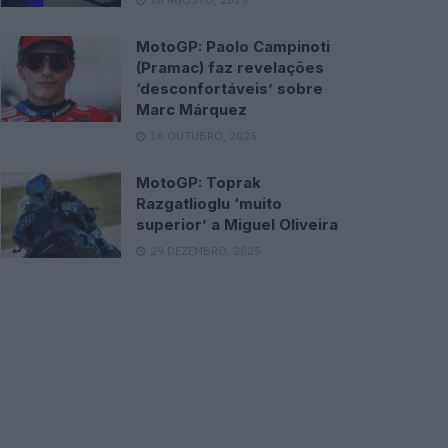
MotoGP: Paolo Campinoti
(Pramac) faz revelações
‘desconfortáveis’ sobre
Marc Márquez
16 OUTUBRO, 2025
MotoGP: Toprak
Razgatlioglu ‘muito
superior’ a Miguel Oliveira
29 DEZEMBRO, 2025