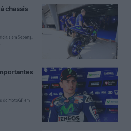
á chassis
ficiais em Sepang,
.
importantes
iais do MotoGP em