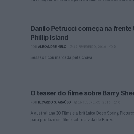
Danilo Petrucci começa na frente
Phillip Island
POR
ALEXANDRE MELO
17 FEVEREIRO, 2016
0
Sessão ficou marcada pela chuva
O teaser do filme sobre Barry Sh
POR
RICARDO S. ARAÚJO
16 FEVEREIRO, 2016
0
A australiana IO Films e a britânica Deep Spring Pictur
para produzir um filme sobre a vida de Barry...