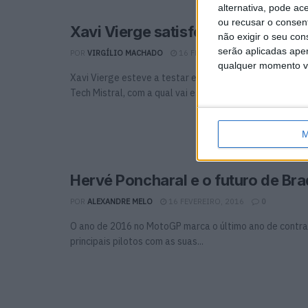
alternativa, pode ac
ou recusar o consen
Xavi Vierge satisfeito com a Tech 
não exigir o seu co
serão aplicadas apen
POR
VIRGÍLIO MACHADO
16 FEVEREIRO, 2016
0
qualquer momento vol
Xavi Vierge esteve a testar em Valência as novas solu
Tech Mistral, com a qual vai estar...
M
Hervé Poncharal e o futuro de Bra
POR
ALEXANDRE MELO
16 FEVEREIRO, 2016
0
O ano de 2016 no MotoGP marca o último ano de contra
principais pilotos com as suas...