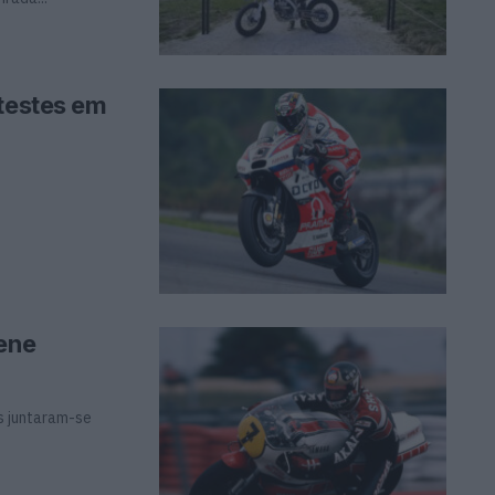
 testes em
eene
es juntaram-se