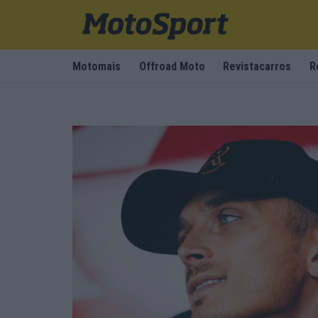
Motomais
Offroad Moto
Revistacarros
R