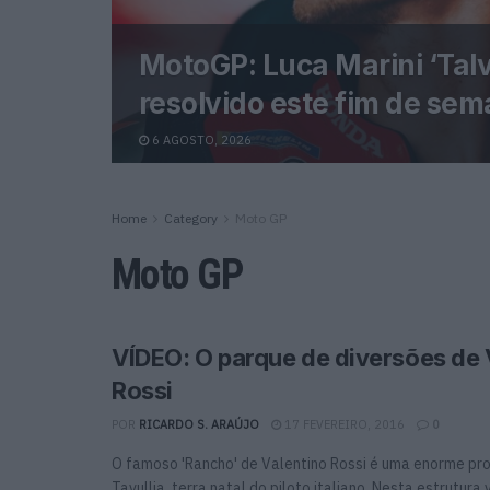
MotoGP: Luca Marini ‘Tal
resolvido este fim de sem
6 AGOSTO, 2026
Home
Category
Moto GP
Moto GP
VÍDEO: O parque de diversões de 
Rossi
POR
RICARDO S. ARAÚJO
17 FEVEREIRO, 2016
0
O famoso 'Rancho' de Valentino Rossi é uma enorme pr
Tavullia, terra natal do piloto italiano. Nesta estrutura v