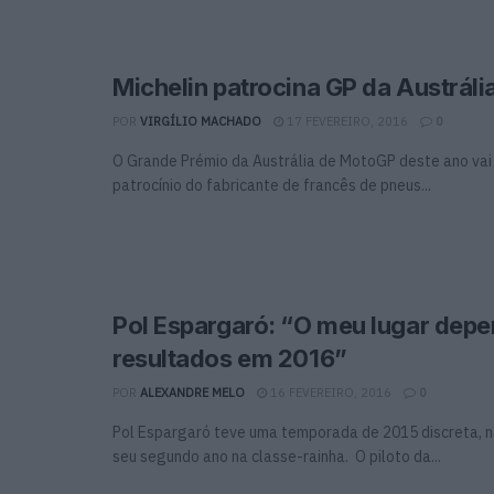
Michelin patrocina GP da Austráli
POR
VIRGÍLIO MACHADO
17 FEVEREIRO, 2016
0
O Grande Prémio da Austrália de MotoGP deste ano vai
patrocínio do fabricante de francês de pneus...
Pol Espargaró: “O meu lugar dep
resultados em 2016”
POR
ALEXANDRE MELO
16 FEVEREIRO, 2016
0
Pol Espargaró teve uma temporada de 2015 discreta, n
seu segundo ano na classe-rainha. O piloto da...