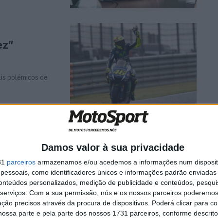
ez”
is polémicos de
ma moto
Damos valor à sua privacidade
31
parceiros
armazenamos e/ou acedemos a informações num dispositi
essoais, como identificadores únicos e informações padrão enviadas 
ul, a sua
conteúdos personalizados, medição de publicidade e conteúdos, pesqui
serviços.
Com a sua permissão, nós e os nossos parceiros poderemos 
ção precisos através da procura de dispositivos. Poderá clicar para co
ossa parte e pela parte dos nossos 1731 parceiros, conforme descrit