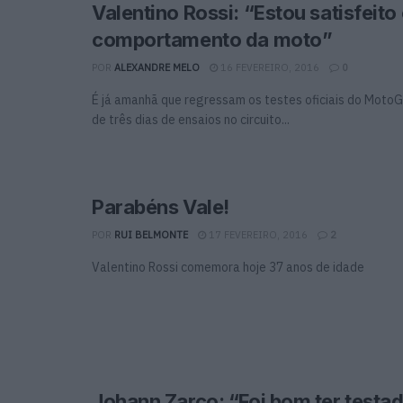
Valentino Rossi: “Estou satisfeit
comportamento da moto”
POR
ALEXANDRE MELO
16 FEVEREIRO, 2016
0
É já amanhã que regressam os testes oficiais do MotoG
de três dias de ensaios no circuito...
Parabéns Vale!
POR
RUI BELMONTE
17 FEVEREIRO, 2016
2
Valentino Rossi comemora hoje 37 anos de idade
Johann Zarco: “Foi bom ter testa