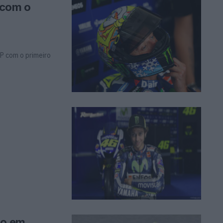
o com o
P com o primeiro
do em